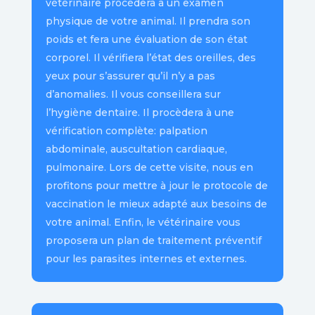
vétérinaire procèdera à un examen
physique de votre animal. Il prendra son
poids et fera une évaluation de son état
corporel. Il vérifiera l’état des oreilles, des
yeux pour s’assurer qu’il n’y a pas
d’anomalies. Il vous conseillera sur
l’hygiène dentaire. Il procèdera à une
vérification complète: palpation
abdominale, auscultation cardiaque,
pulmonaire. Lors de cette visite, nous en
profitons pour mettre à jour le protocole de
vaccination le mieux adapté aux besoins de
votre animal. Enfin, le vétérinaire vous
proposera un plan de traitement préventif
pour les parasites internes et externes.